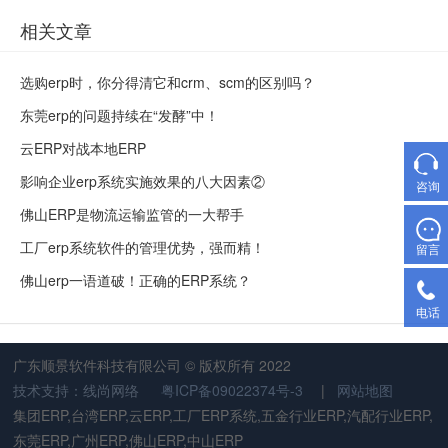
相关文章
选购erp时，你分得清它和crm、scm的区别吗？
东莞erp的问题持续在“发酵”中！
云ERP对战本地ERP
影响企业erp系统实施效果的八大因素②
咨询
佛山ERP是物流运输监管的一大帮手
工厂erp系统软件的管理优势，强而精！
留言
佛山erp一语道破！正确的ERP系统？
电话
广东顺景软件科技有限公司 © 版权所有 2022
技术支持：线尚网络
粤ICP备09022374号-3
|
网站地图
集团ERP,台湾ERP,云ERP,工厂ERP系统,五金行业ERP,汽配行业ERP,
东莞ERP,广州ERP,佛山ERP,中山ERP