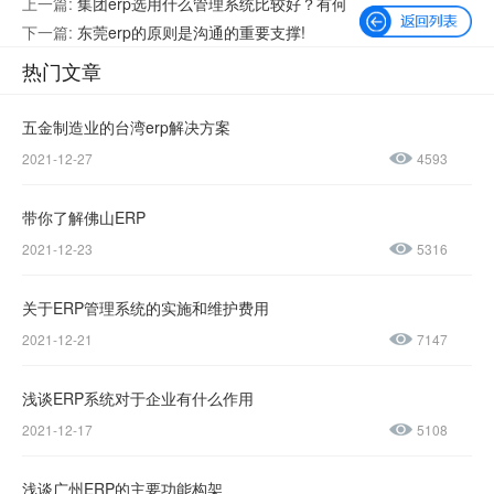
上一篇:
集团erp选用什么管理系统比较好？有何
用？
下一篇:
东莞erp的原则是沟通的重要支撑!
热门文章
五金制造业的台湾erp解决方案
2021-12-27
4593
微信公众号
加微信好友
带你了解佛山ERP
咨询热线：
2021-12-23
5316
400-600-
4155
关于ERP管理系统的实施和维护费用
2021-12-21
7147
137-
1237-
浅谈ERP系统对于企业有什么作用
2021-12-17
5108
0045
浅谈广州ERP的主要功能构架