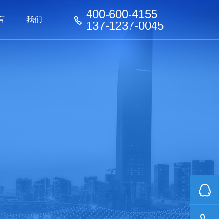
400-600-4155
言
我们
137-1237-0045
器械
器械
看板
家具行业
家具行业
化工行业
化工行业
玩具行业
机器人