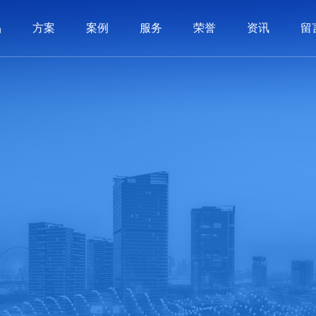
品
方案
案例
服务
荣誉
资讯
留
系统
制品
制品
服务
动态
历程
PLM系统
3C电子
3C电子
价值交付
软件知识
荣誉资质
汽车配件
汽车配件
SCM系统
实施体系
常见问答
公司文化
机械制造
机械制造
BI系统
联系我们
APS系统
照明行业
照明行业
在线留言
全条码管理
家用电器
家用电器
医疗
医疗
智造