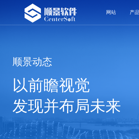
网站
产
网站
产品
方案
案例
服务
荣誉
资讯
留言
我们
ERP系统
精密五金
精密五金
顾问团队
公司新闻
公司介绍
OA
塑胶
塑胶
价值
签约
发展
顺景动态
以前瞻视觉
发现并布局未来