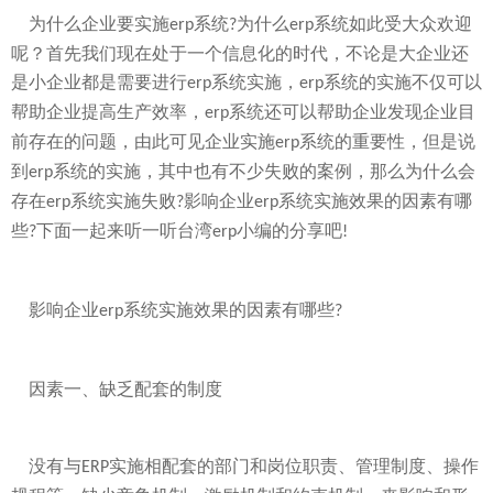
为什么企业要实施
系统
为什么
系统如此受大众欢迎
erp
?
erp
呢？首先我们现在处于一个信息化的时代，不论是大企业还
是小企业都是需要进行
系统实施，
系统的实施不仅可以
erp
erp
帮助企业提高生产效率，
系统还可以帮助企业发现企业目
erp
前存在的问题，由此可见企业实施
系统的重要性，但是说
erp
到
系统的实施，其中也有不少失败的案例，那么为什么会
erp
存在
系统实施失败
影响企业
系统实施效果的因素有哪
erp
?
erp
些
下面一起来听一听台湾
小编的分享吧
?
erp
!
影响企业
系统实施效果的因素有哪些
erp
?
因素一、缺乏配套的制度
没有与
实施相配套的部门和岗位职责、管理制度、操作
ERP