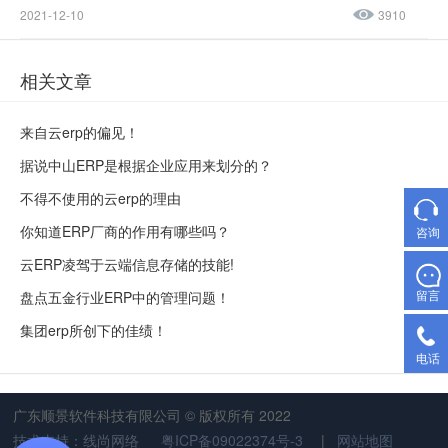
2021-12-10
3910
相关文章
来自云erp的偏见！
据说中山ERP是根据企业应用来划分的？
不得不使用的云erp的理由
你知道ERP厂商的作用有哪些吗？
咨询
云ERP凌驾于云端信息存储的技能!
留言
盘点五金行业ERP中的管理问题！
集团erp所创下的佳绩！
电话
广东顺景软件科技有限公司 © 版权所有 2022
技术支持：线尚网络
粤ICP备09022374号-3
|
网站地图