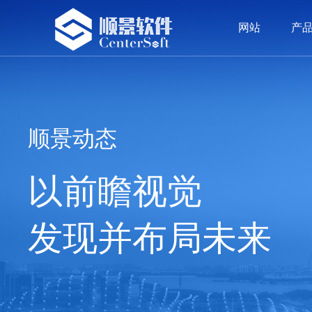
网站
产
网站
产品
方案
案例
服务
荣誉
资讯
留言
我们
ERP系统
精密五金
精密五金
顾问团队
公司新闻
公司介绍
OA
塑胶
塑胶
价值
签约
发展
顺景动态
以前瞻视觉
发现并布局未来