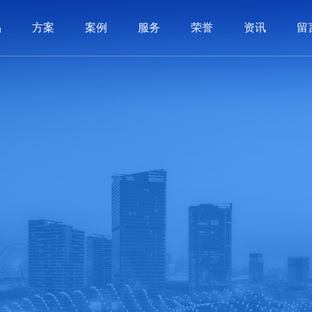
品
方案
案例
服务
荣誉
资讯
留
系统
制品
制品
服务
动态
历程
PLM系统
3C电子
3C电子
价值交付
软件知识
荣誉资质
汽车配件
汽车配件
SCM系统
实施体系
常见问答
公司文化
机械制造
机械制造
BI系统
联系我们
APS系统
照明行业
照明行业
在线留言
全条码管理
家用电器
家用电器
医疗
医疗
智造