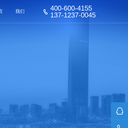
400-600-4155
言
我们
137-1237-0045
器械
器械
看板
家具行业
家具行业
化工行业
化工行业
玩具行业
机器人