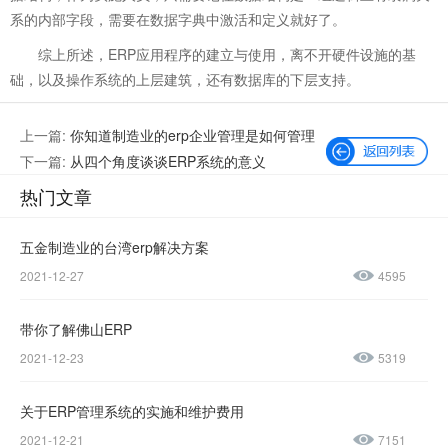
系的内部字段，需要在数据字典中激活和定义就好了。
综上所述，ERP应用程序的建立与使用，离不开硬件设施的基
础，以及操作系统的上层建筑，还有数据库的下层支持。
上一篇:
你知道制造业的erp企业管理是如何管理
的吗？
下一篇:
从四个角度谈谈ERP系统的意义
热门文章
五金制造业的台湾erp解决方案
2021-12-27
4595
微信公众号
加微信好友
带你了解佛山ERP
咨询热线：
2021-12-23
5319
400-600-
4155
关于ERP管理系统的实施和维护费用
2021-12-21
7151