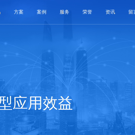
品
方案
案例
服务
荣誉
资讯
留
系统
制品
制品
服务
动态
历程
PLM系统
3C电子
3C电子
价值交付
软件知识
荣誉资质
汽车配件
汽车配件
SCM系统
实施体系
常见问答
公司文化
机械制造
机械制造
BI系统
联系我们
APS系统
照明行业
照明行业
在线留言
全条码管理
家用电器
家用电器
医疗
医疗
智造
型应用效益