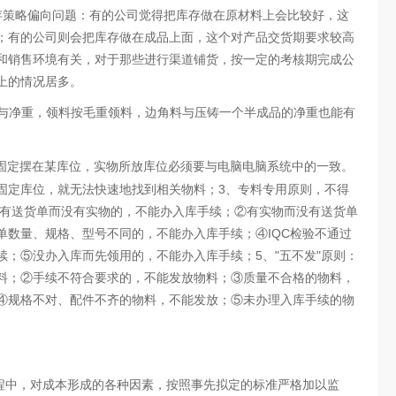
存策略偏向问题：有的公司觉得把库存做在原材料上会比较好，这
；有的公司则会把库存做在成品上面，这个对产品交货期要求较高
和销售环境有关，对于那些进行渠道铺货，按一定的考核期完成公
上的情况居多。
料与净重，领料按毛重领料，边角料与压铸一个半成品的净重也能有
料固定摆在某库位，实物所放库位必须要与电脑电脑系统中的一致。
固定库位，就无法快速地找到相关物料；3、专料专用原则，不得
①有送货单而没有实物的，不能办入库手续；②有实物而没有送货单
单数量、规格、型号不同的，不能办入库手续；④IQC检验不通过
；⑤没办入库而先领用的，不能办入库手续；5、"五不发"原则：
料；②手续不符合要求的，不能发放物料；③质量不合格的物料，
④规格不对、配件不齐的物料，不能发放；⑤未办理入库手续的物
程中，对成本形成的各种因素，按照事先拟定的标准严格加以监