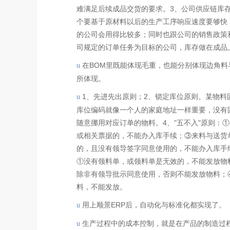
难满足后续成品交货的要求。3、公司供应链库
个要基于原材料以后的生产工序响应速度要够快
的公司会用得比较多；同时也跟公司的销售政策
司规定的订单任务为目标的公司，库存做在成品
在BOM里既能体现毛重，也能分别体现边角
u
所体现。
1、先进先出原则；2、锁定库位原则。某物
u
库位编码就像一个人的家庭地址一样重要，没有
随意挪用对应订单的物料。4、"五不入"原则：
或相关票据的，不能办入库手续；③来料与送货
的，且没有领导签字同意使用的，不能办入库手续
①没有领料单，或领料单是无效的，不能发放物
除非有领导批示同意使用，否则不能发放物料；
料，不能发放。
用上顺景ERP后，自动化与标准化都实现了。
u
生产过程中的成本控制，就是在产品的制造过
u