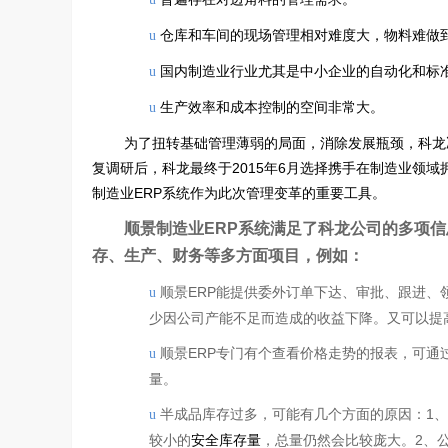
仓库和车间的现场管理相对难度大，物料难做
u
国内制造业行业尤其是中小企业的自动化和标
u
生产效率和成本控制的空间非常大。
u
为了扭转基础管理薄弱的局面，消除发展瓶颈，科龙
复调研后，科龙最终于2015年6月选择携手在制造业领
制造业ERP系统作为此次管理变革的重要工具。
顺景制造业ERP系统满足了科龙公司的多项
存、生产、财务等多方面项目，例如：
顺景ERP能提供委外订单下达、审批、跟进
u
少因公司产能不足而造成的收益下降。又可以提
顺景ERP专门有个查看价格走势的报表，可
u
量。
半成品库存过多，可能有几个方面的原因：1
u
较小的
安全库存量
，总量仍然会比较庞大。2、