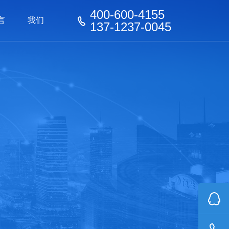
400-600-4155
言
我们
137-1237-0045
器械
器械
看板
家具行业
家具行业
化工行业
化工行业
玩具行业
机器人