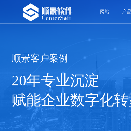
网站
产
网站
产品
方案
案例
服务
荣誉
资讯
留言
我们
ERP系统
精密五金
精密五金
顾问团队
公司新闻
公司介绍
OA
塑胶
塑胶
价值
签约
发展
顺景客户案例
20年专业沉淀
赋能企业数字化转