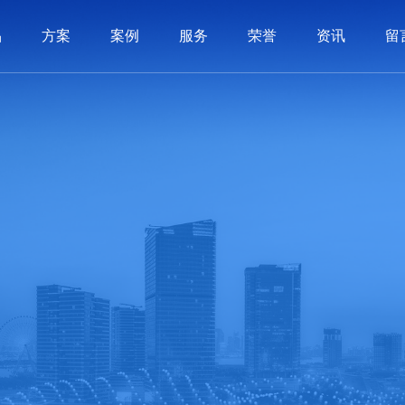
品
方案
案例
服务
荣誉
资讯
留
系统
制品
制品
服务
动态
历程
PLM系统
3C电子
3C电子
价值交付
软件知识
荣誉资质
汽车配件
汽车配件
SCM系统
实施体系
常见问答
公司文化
机械制造
机械制造
BI系统
联系我们
APS系统
照明行业
照明行业
在线留言
全条码管理
家用电器
家用电器
医疗
医疗
智造