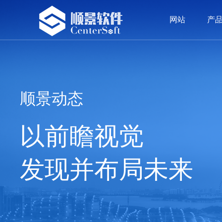
网站
产
网站
产品
方案
案例
服务
荣誉
资讯
留言
我们
ERP系统
精密五金
精密五金
顾问团队
公司新闻
公司介绍
OA
塑胶
塑胶
价值
签约
发展
顺景动态
以前瞻视觉
发现并布局未来