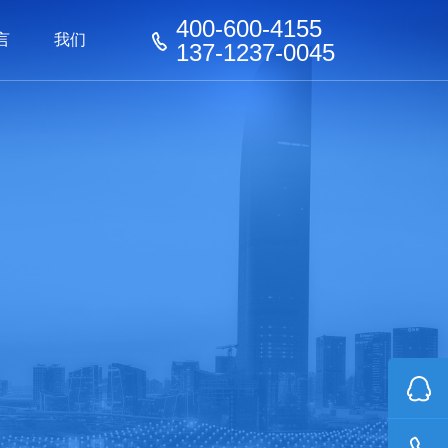
400-600-4155
言
我们
137-1237-0045
器械
器械
看板
家具行业
家具行业
化工行业
化工行业
玩具行业
机器人