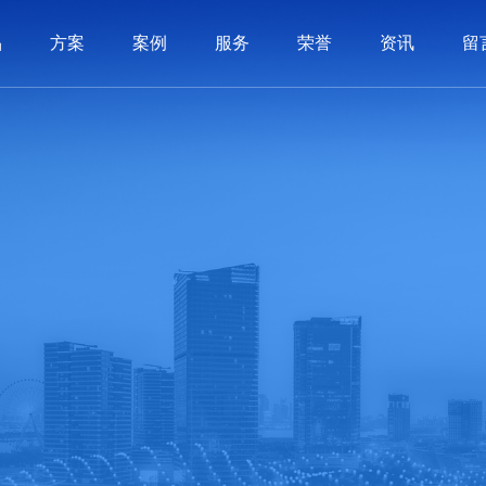
品
方案
案例
服务
荣誉
资讯
留
系统
制品
制品
服务
动态
历程
PLM系统
3C电子
3C电子
价值交付
软件知识
荣誉资质
汽车配件
汽车配件
SCM系统
实施体系
常见问答
公司文化
机械制造
机械制造
BI系统
联系我们
APS系统
照明行业
照明行业
在线留言
全条码管理
家用电器
家用电器
医疗
医疗
智造