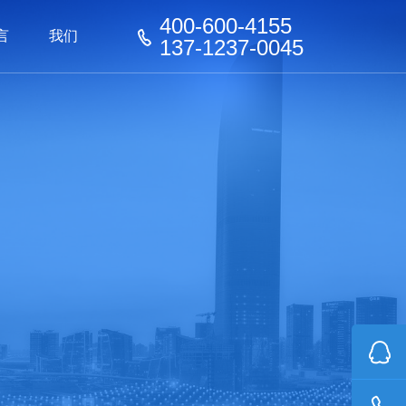
400-600-4155
言
我们
137-1237-0045
器械
器械
看板
家具行业
家具行业
化工行业
化工行业
玩具行业
机器人