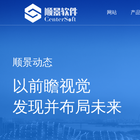
网站
产
网站
产品
方案
案例
服务
荣誉
资讯
留言
我们
ERP系统
精密五金
精密五金
顾问团队
公司新闻
公司介绍
OA
塑胶
塑胶
价值
签约
发展
顺景动态
以前瞻视觉
发现并布局未来