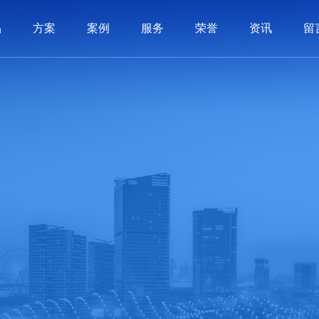
品
方案
案例
服务
荣誉
资讯
留
系统
制品
制品
服务
动态
历程
PLM系统
3C电子
3C电子
价值交付
软件知识
荣誉资质
汽车配件
汽车配件
SCM系统
实施体系
常见问答
公司文化
机械制造
机械制造
BI系统
联系我们
APS系统
照明行业
照明行业
在线留言
全条码管理
家用电器
家用电器
医疗
医疗
智造