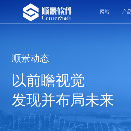
网站
产
网站
产品
方案
案例
服务
荣誉
资讯
留言
我们
ERP系统
精密五金
精密五金
顾问团队
公司新闻
公司介绍
OA
塑胶
塑胶
价值
签约
发展
顺景动态
以前瞻视觉
发现并布局未来