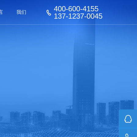
400-600-4155
言
我们
137-1237-0045
器械
器械
看板
家具行业
家具行业
化工行业
化工行业
玩具行业
机器人