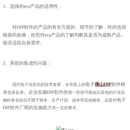
、选择的
产品的适用性：
1
erp
对
软件的产品的有全方面的、细节的了解，吃药也得
ERP
根据药效俩，依照对
产品的了解判断其是否为成熟产品，
erp
能否适应自身需求。
、系统的集成性问题：
2
电子
佛山
软件模
现代电子信息化的技术发展，令市面上的
ERP
块
。企业实施
软件的
也多起来
ERP
第一阶段可能会比其他的行业实
电子
施时多包括但不限于财务、生产计划、成本等其他模块，这是对
软件厂商的实施能力
ERP
有一定的要求。