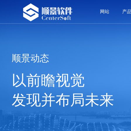
网站
产
网站
产品
方案
案例
服务
荣誉
资讯
留言
我们
ERP系统
精密五金
精密五金
顾问团队
公司新闻
公司介绍
OA
塑胶
塑胶
价值
签约
发展
顺景动态
以前瞻视觉
发现并布局未来