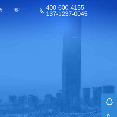
400-600-4155
言
我们
137-1237-0045
器械
器械
看板
家具行业
家具行业
化工行业
化工行业
玩具行业
机器人