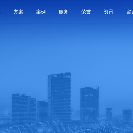
品
方案
案例
服务
荣誉
资讯
留
系统
制品
制品
服务
动态
历程
PLM系统
3C电子
3C电子
价值交付
软件知识
荣誉资质
汽车配件
汽车配件
SCM系统
实施体系
常见问答
公司文化
机械制造
机械制造
BI系统
联系我们
APS系统
照明行业
照明行业
在线留言
全条码管理
家用电器
家用电器
医疗
医疗
智造