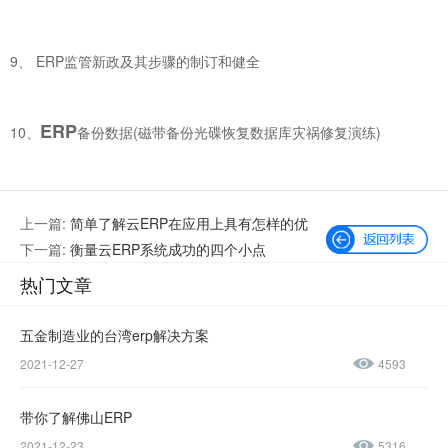
9、 ERP监管新政及其步骤的制订和健全
ERP
10、
备份数据(磁带备份光碟恢复数据库灾祸修复演练)
上一篇:
简单了解云ERP在应用上具有怎样的优
势？
下一篇:
衡量云ERP系统成功的四个小点
热门文章
五金制造业的台湾erp解决方案
2021-12-27
4593
微信公众号
加微信好友
带你了解佛山ERP
咨询热线：
2021-12-23
5316